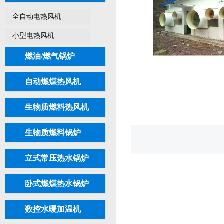
全自动电热风机
小型电热风机
燃油/燃气锅炉
自动燃煤热风机
生物质燃料热风机
生物质燃料锅炉
立式常压热水锅炉
卧式燃煤热水锅炉
数控水暖加温机