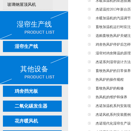
水暖加温机的应急措施
玻璃钢屋顶风机
杰诺温控2013年新台
水暖加温机的汽温调节
湿帘生产线
畜牧加温机运行时应注
选购畜牧热风炉关键注
鸡舍热风炉停炉后怎样
湿帘生产线
湿帘对鸡舍降温的原理
杰诺系列湿帘设计方法
其他设备
畜牧热风炉的日常保养
热风炉的操作规程
畜牧热风炉的检修
鸡舍挡光板
热风机的维护和保养
二氧化碳发生器
杰诺加温机系列安装现
杰诺风机系列安装图例
花卉暖风机
杰诺现代化湿帘生产设